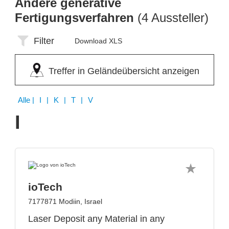
Andere generative
Fertigungsverfahren
(4 Aussteller)
Filter
Download XLS
Treffer in Geländeübersicht anzeigen
Alle
| I | K | T | V
I
ioTech
7177871 Modiin, Israel
Laser Deposit any Material in any