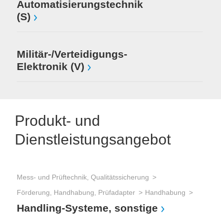
Automatisierungstechnik
(S)
Militär-/Verteidigungs-
Elektronik (V)
Produkt- und
Dienstleistungsangebot
Mess- und Prüftechnik, Qualitätssicherung
Mes
Förderung, Handhabung, Prüfadapter
Handhabung
Mes
Handling-Systeme, sonstige
Tes