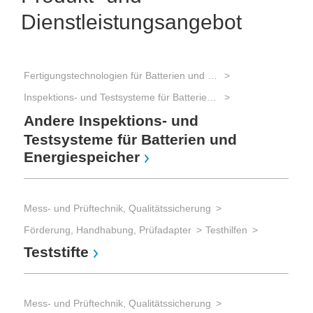
Dienstleistungsangebot
Fertigungstechnologien für Batterien und elektrische Energiespeicher
Mes
Inspektions- und Testsysteme für Batterien und elektrische Energiespeicher
Mes
Andere Inspektions- und
Zub
Testsysteme für Batterien und
Ta
Energiespeicher
Mess- und Prüftechnik, Qualitätssicherung
Förderung, Handhabung, Prüfadapter
Testhilfen
Teststifte
Mess- und Prüftechnik, Qualitätssicherung