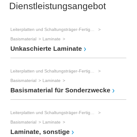
Dienstleistungsangebot
Leiterplatten und Schaltungsträger-Fertigung
Mat
Basismaterial
Laminate
Unkaschierte Laminate
Boh
CN
Leiterplatten und Schaltungsträger-Fertigung
Basismaterial
Laminate
Mat
Basismaterial für Sonderzwecke
Obe
Sc
Leiterplatten und Schaltungsträger-Fertigung
Basismaterial
Laminate
Laminate, sonstige
Mat