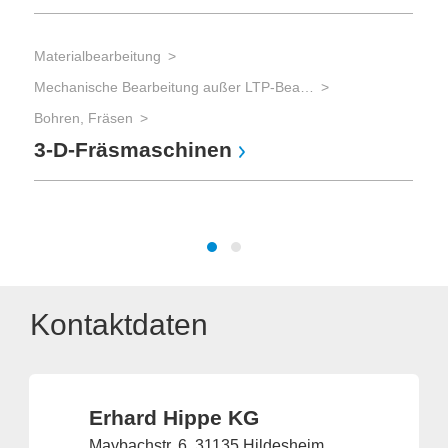
Sch
Materialbearbeitung
Sä
Mechanische Bearbeitung außer LTP-Bearbeitung
Bohren, Fräsen
3-D-Fräsmaschinen
Mat
Te
Kontaktdaten
Erhard Hippe KG
Maybachstr. 6, 31135 Hildesheim,