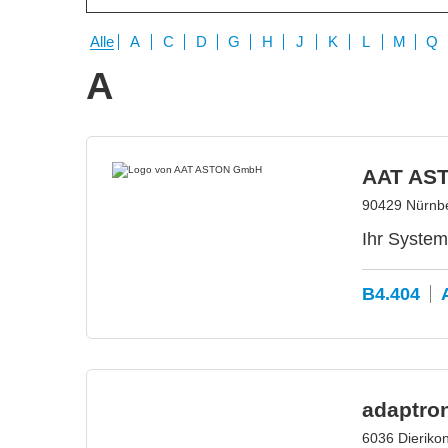
Alle
A
C
D
G
H
J
K
L
M
Q
A
AAT AS
90429 Nürnbe
Ihr System
B4.404
adaptro
6036 Dieriko