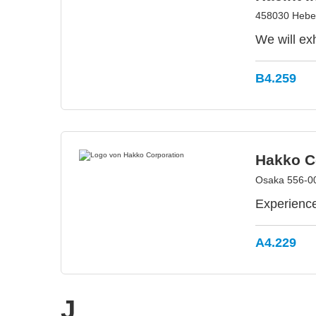
458030 Hebei
We will ex
B4.259
Hakko C
Osaka 556-0
Experience
A4.229
J