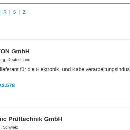
R
S
Z
TON GmbH
rg, Deutschland
lieferant für die Elektronik- und Kabelverarbeitungsindus
A2.578
nic Prüftechnik GmbH
n, Schweiz