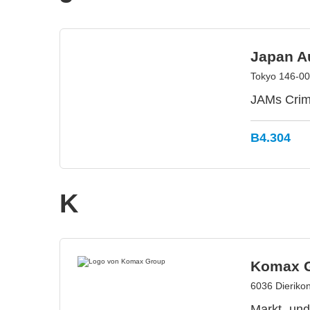
Japan Au
Tokyo 146-00
JAMs Crim
B4.304
K
Komax 
6036 Dieriko
Markt- und