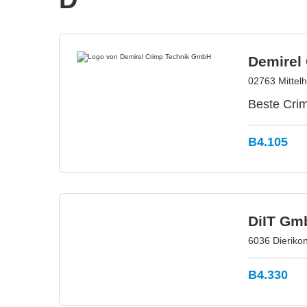
Demirel
02763 Mittel
Beste Cri
B4.105
DiIT Gm
6036 Dieriko
B4.330