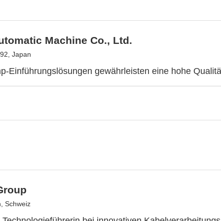
tomatic Machine Co., Ltd.
92, Japan
p-Einführungslösungen gewährleisten eine hohe Qualit
Group
n, Schweiz
 Technologieführerin bei innovativen Kabelverarbeitung