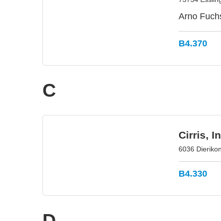
Arno Fuchs
B4.370
C
Cirris, I
6036 Dieriko
B4.330
D