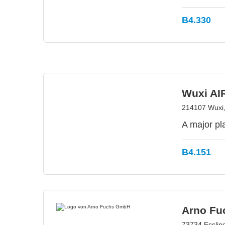
B4.330
Wuxi AI
214107 Wuxi,
A major pl
B4.151
Arno F
73734 Esslin