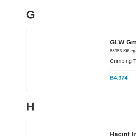
G
GLW G
88353 Kißleg
Crimping T
B4.374
H
Hacint I