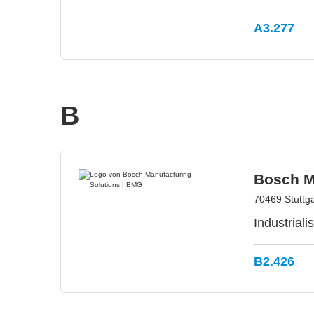
A3.277
B
Bosch M
70469 Stuttga
Industrial
B2.426