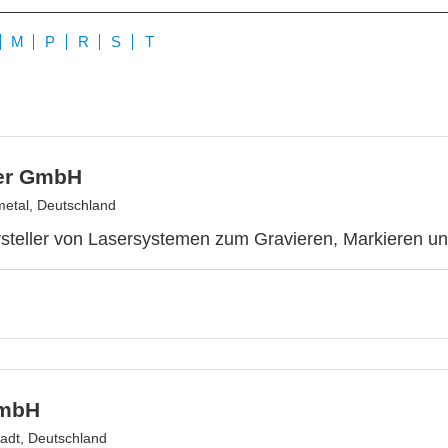
M
P
R
S
T
er GmbH
etal, Deutschland
rsteller von Lasersystemen zum Gravieren, Markieren u
mbH
adt, Deutschland