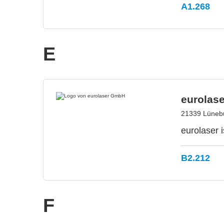
A1.268
E
eurolas
21339 Lünebu
eurolaser 
B2.212
F