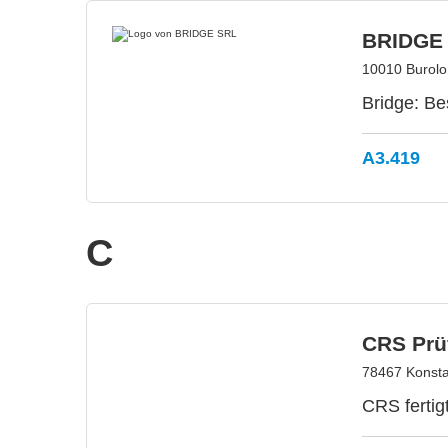
BRIDGE
10010 Burolo,
Bridge: Be
A3.419
C
CRS Prü
78467 Konsta
CRS ferti