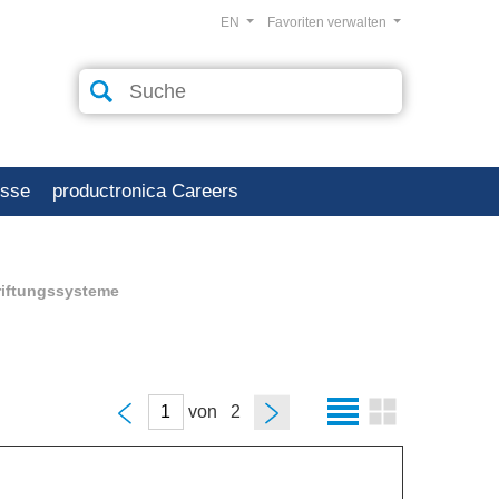
EN
Favoriten verwalten
esse
productronica Careers
riftungssysteme
von