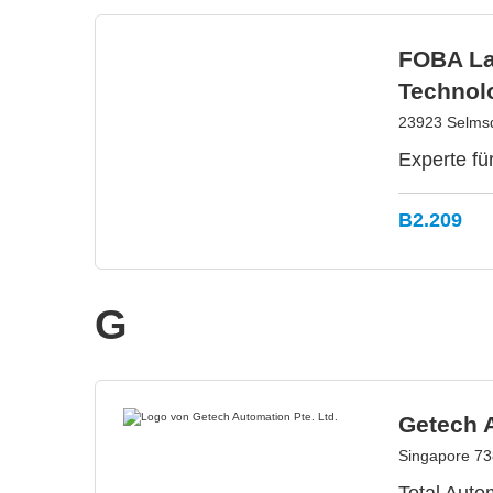
FOBA La
Technol
23923 Selmsd
Experte für
B2.209
G
Getech A
Singapore 73