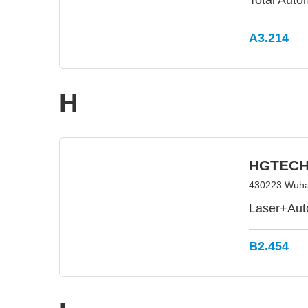
Total Auto
A3.214
H
HGTEC
430223 Wuha
Laser+Auto
B2.454