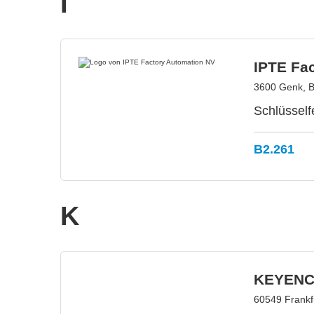
I
IPTE Fa
3600 Genk, B
Schlüsself
B2.261
K
KEYENC
60549 Frankf