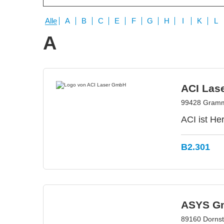
Alle
A
B
C
E
F
G
H
I
K
L
A
ACI Las
99428 Gramm
ACI ist He
B2.301
ASYS G
89160 Dornst