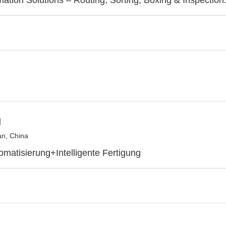
mation Solutions – Routing, Sorting, Boxing & Inspection
H
n, China
matisierung+Intelligente Fertigung