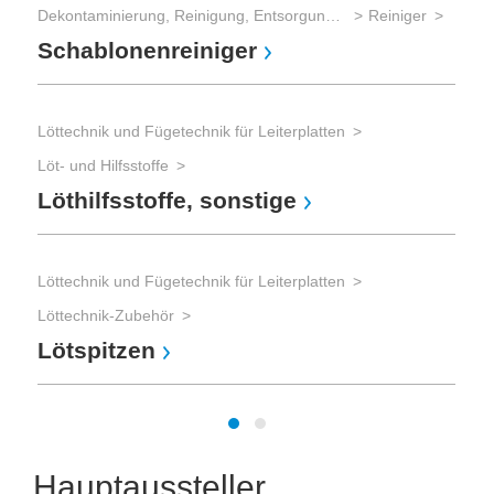
Dekontaminierung, Reinigung, Entsorgung (Umweltmanagement)
Reiniger
Ver
Schablonenreiniger
Re
Löttechnik und Fügetechnik für Leiterplatten
Rei
Re
Löt- und Hilfsstoffe
Löthilfsstoffe, sonstige
Löttechnik und Fügetechnik für Leiterplatten
Löttechnik-Zubehör
Lötspitzen
Hauptaussteller