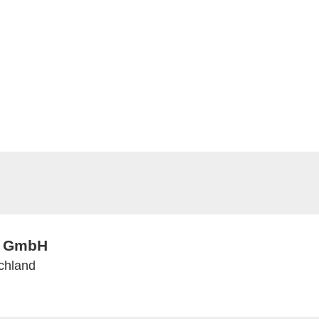
N GmbH
schland