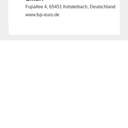
Fujiallee 4, 65451 Kelsterbach, Deutschland
www.fuji-euro.de
Anbieter & Impressum
Datenschutz
Privatsphäre/Datenschutz