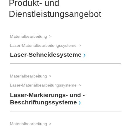
Produkt- und
Dienstleistungsangebot
Materialbearbeitung
Mat
Laser-Materialbearbeitungssysteme
Laser-Schneidesysteme
Boh
Fr
Materialbearbeitung
Laser-Materialbearbeitungssysteme
Mat
Laser-Markierungs- und -
Beschriftungssysteme
Sch
La
Materialbearbeitung