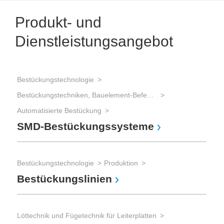
Produkt- und
Dienstleistungsangebot
Bestückungstechnologie
Lött
Bestückungstechniken, Bauelement-Befestigung
Löt
Re
Automatisierte Bestückung
SMD-Bestückungssysteme
Lött
Bestückungstechnologie
Produktion
Pas
Bestückungslinien
Di
Löttechnik und Fügetechnik für Leiterplatten
Prod