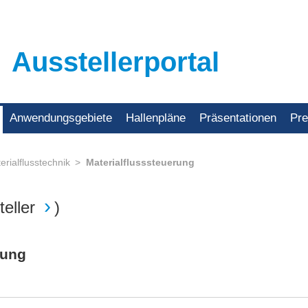
Ausstellerportal
Anwendungsgebiete
Hallenpläne
Präsentationen
Pr
erialflusstechnik
Materialflusssteuerung
eller
)
rung