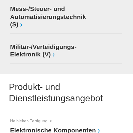
Mess-/Steuer- und
Automatisierungstechnik
(S)
Militär-/Verteidigungs-
Elektronik (V)
Produkt- und
Dienstleistungsangebot
Halbleiter-Fertigung
Mes
Elektronische Komponenten
Mes