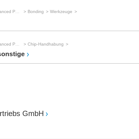
Wafer back-end processing / Advanced Packaging
Bonding
Werkzeuge
Wafer back-end processing / Advanced Packaging
Chip-Handhabung
sonstige
ertriebs GmbH