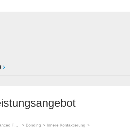
)
eistungsangebot
Wafer back-end processing / Advanced Packaging
Bonding
Innere Kontaktierung