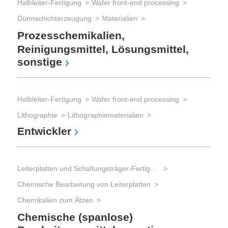
Halbleiter-Fertigung
Wafer front-end processing
mic
Dünnschichterzeugung
Materialien
Pro
Fo
Prozesschemikalien,
Reinigungsmittel, Lösungsmittel,
sonstige
Halbleiter-Fertigung
Wafer front-end processing
Lithographie
Lithographiematerialien
Entwickler
Leiterplatten und Schaltungsträger-Fertigung
Chemische Bearbeitung von Leiterplatten
Chemikalien zum Ätzen
Chemische (spanlose)