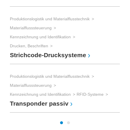
Mat
Ken
Produktionslogistik und Materialflusstechnik
Schi
Materialflusssteuerung
Se
Kennzeichnung und Identifikation
Drucken, Beschriften
Strichcode-Drucksysteme
Prod
Mat
Ken
Produktionslogistik und Materialflusstechnik
Schi
Materialflusssteuerung
St
Kennzeichnung und Identifikation
RFID-Systeme
Transponder passiv