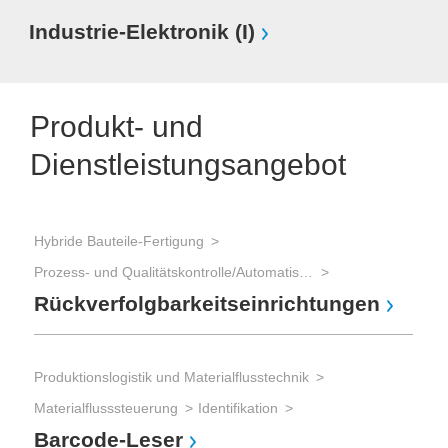
Industrie-Elektronik (I)
Produkt- und
Dienstleistungsangebot
Hybride Bauteile-Fertigung
Prod
Prozess- und Qualitätskontrolle/Automatisierung
Mat
Rückverfolgbarkeitseinrichtungen
Ken
Schi
Ro
Produktionslogistik und Materialflusstechnik
Materialflusssteuerung
Identifikation
Barcode-Leser
Prod