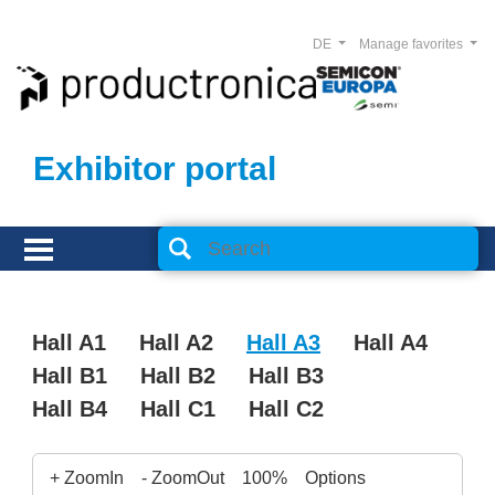
DE
Manage favorites
Exhibitor portal
Hall A1
Hall A2
Hall A3
Hall A4
Hall B1
Hall B2
Hall B3
Hall B4
Hall C1
Hall C2
+ ZoomIn
- ZoomOut
100%
Options