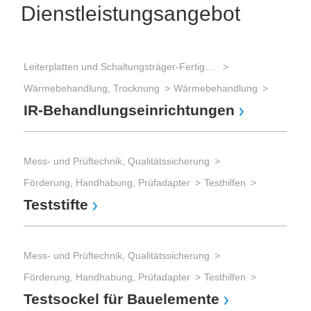
Dienstleistungsangebot
Leiterplatten und Schaltungsträger-Fertigung
Mes
Wärmebehandlung, Trocknung
Wärmebehandlung
Mes
IR-Behandlungseinrichtungen
Te
Mess- und Prüftechnik, Qualitätssicherung
Mes
Förderung, Handhabung, Prüfadapter
Testhilfen
Mes
Teststifte
Kl
Mess- und Prüftechnik, Qualitätssicherung
Förderung, Handhabung, Prüfadapter
Testhilfen
Testsockel für Bauelemente