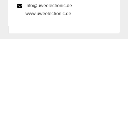
info@uweelectronic.de
www.uweelectronic.de
Anbieter & Impressum
Datenschutz
Privatsphäre/Datenschutz