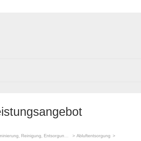
eistungsangebot
Dekontaminierung, Reinigung, Entsorgung (Umweltmanagement)
Abluftentsorgung