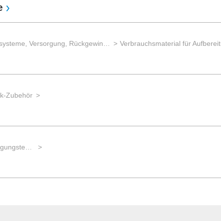
e
Kreislaufsysteme, Versorgung, Rückgewinnung
ik-Zubehör
Systemperipherie der Laser-Fertigungstechnik