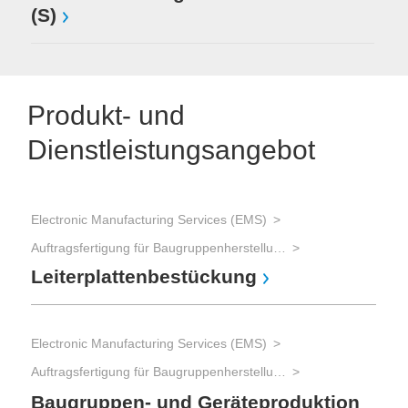
(S)
Produkt- und
Dienstleistungsangebot
Electronic Manufacturing Services (EMS)
Ele
Auftragsfertigung für Baugruppenherstellung und Gerätebau und Advanced Packaging
Ent
Leiterplattenbestückung
Pr
Electronic Manufacturing Services (EMS)
Ele
Auftragsfertigung für Baugruppenherstellung und Gerätebau und Advanced Packaging
Ent
Pr
Baugruppen- und Geräteproduktion