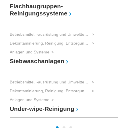
Sc
Flachbaugruppen-
Reinigungssysteme
Betriebsmittel, -ausrüstung und Umwelttechnik
Re
Dekontaminierung, Reinigung, Entsorgung (Umweltmanagement)
Anlagen und Systeme
Siebwaschanlagen
Betriebsmittel, -ausrüstung und Umwelttechnik
Rei
Re
Dekontaminierung, Reinigung, Entsorgung (Umweltmanagement)
Anlagen und Systeme
Under-wipe-Reinigung