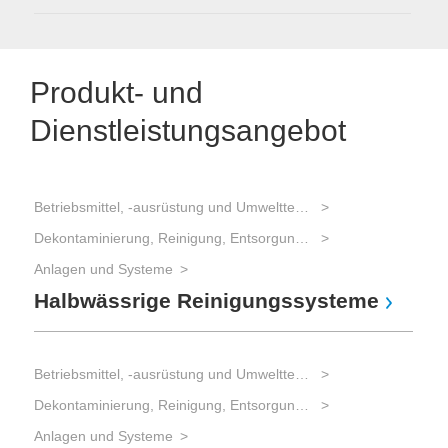
Produkt- und
Dienstleistungsangebot
Betriebsmittel, -ausrüstung und Umwelttechnik
Dekontaminierung, Reinigung, Entsorgung (Umweltmanagement)
Anlagen und Systeme
Anl
Halbwässrige Reinigungssysteme
Re
sp
Betriebsmittel, -ausrüstung und Umwelttechnik
Dekontaminierung, Reinigung, Entsorgung (Umweltmanagement)
Anlagen und Systeme