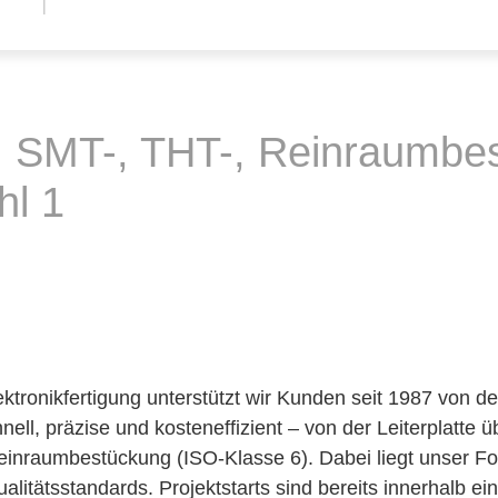
MT-, THT-, Reinraumbes
hl 1
ektronikfertigung unterstützt wir Kunden seit 1987 von d
hnell, präzise und kosteneffizient – von der Leiterplatt
inraumbestückung (ISO-Klasse 6). Dabei liegt unser Fok
alitätsstandards. Projektstarts sind bereits innerhalb e