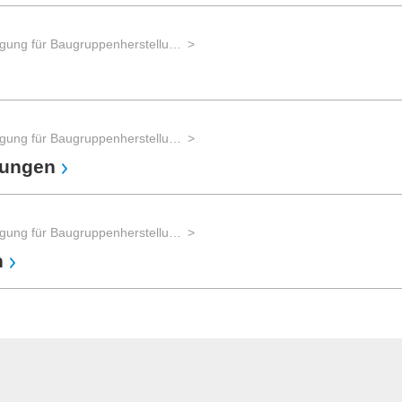
Auftragsfertigung für Baugruppenherstellung und Gerätebau und Advanced Packaging
Auftragsfertigung für Baugruppenherstellung und Gerätebau und Advanced Packaging
gungen
Auftragsfertigung für Baugruppenherstellung und Gerätebau und Advanced Packaging
n