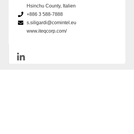
Hsinchu County, Italien
+886 3 588-7888
s.siligardi@comintel.eu
www.iteqcorp.com/