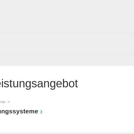
eistungsangebot
eme
tungssysteme