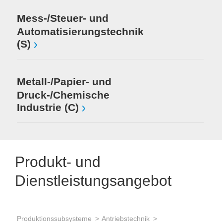
Mess-/Steuer- und
Automatisierungstechnik
(S)
Metall-/Papier- und
Druck-/Chemische
Industrie (C)
Produkt- und
Dienstleistungsangebot
Produktionssubsysteme
Antriebstechnik
Wic