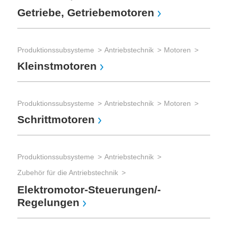
Getriebe, Getriebemotoren
Anw
El
Produktionssubsysteme
Antriebstechnik
Motoren
Kleinstmotoren
mic
Mik
Mi
Produktionssubsysteme
Antriebstechnik
Motoren
Schrittmotoren
Produktionssubsysteme
Antriebstechnik
Zubehör für die Antriebstechnik
Elektromotor-Steuerungen/-
Regelungen