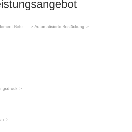
eistungsangebot
Bestückungstechniken, Bauelement-Befestigung
Automatisierte Bestückung
ungsdruck
en