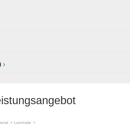
)
eistungsangebot
erial
Laminate