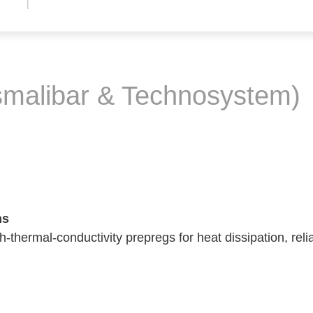
malibar & Technosystem)
ns
hermal-conductivity prepregs for heat dissipation, reli