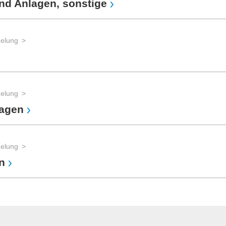
nd Anlagen, sonstige
delung
delung
lagen
delung
n