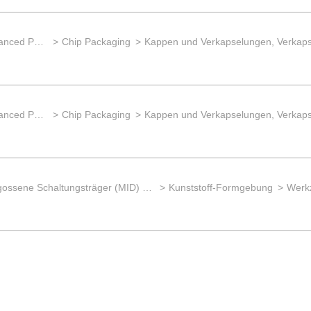
Wafer back-end processing / Advanced Packaging
Chip Packaging
Wafer back-end processing / Advanced Packaging
Chip Packaging
Spritzgegossene Schaltungsträger (MID) Herstellung
Kunststoff-Formgebung
Werk