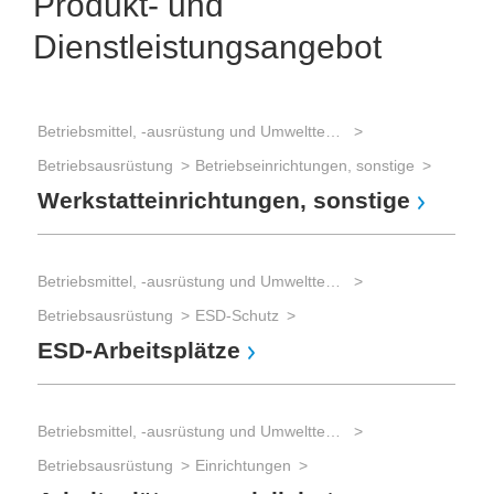
Produkt- und
Dienstleistungsangebot
Betriebsmittel, -ausrüstung und Umwelttechnik
Prod
Betriebsausrüstung
Betriebseinrichtungen, sonstige
Werkstatteinrichtungen, sonstige
Pal
Ko
Betriebsmittel, -ausrüstung und Umwelttechnik
Betriebsausrüstung
ESD-Schutz
ESD-Arbeitsplätze
Betriebsmittel, -ausrüstung und Umwelttechnik
Betriebsausrüstung
Einrichtungen