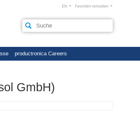
EN
Favoriten verwalten
esse
productronica Careers
osol GmbH)