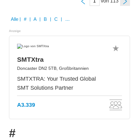
von
Alle
| # | A | B | C | D | E | F | G | H | I | J | K | L | M | N | O | P | Q | R | S | T | U | V | W | X | Y | Z
Anzeige
SMTXtra
Doncaster DN2 5TB, Großbritannien
SMTXTRA: Your Trusted Global
SMT Solutions Partner
A3.339
#