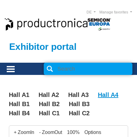
DE
Manage favorites
Exhibitor portal
Hall A1
Hall A2
Hall A3
Hall A4
Hall B1
Hall B2
Hall B3
Hall B4
Hall C1
Hall C2
+ ZoomIn
- ZoomOut
100%
Options