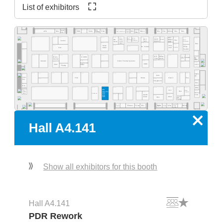
List of exhibitors
A4.555
A4.553
A4.549
A4.541
A4.535
A4.529
A4.523
A4.577
A4.565
A4.519
A4.513
A4.511
A4.505
A4.503
Ideal-
ECS
A4.531
A4.527
Res.
Desco
MEC
NeVo
Start
Res.
Res.
Purbest
Res.
Res.
ATN
Res.
Clean Control Tech
Cleaning
Tek
EMM&DI
Res.
Atom
A4.502
A4.578
A4.566
A4.560
A4.554
A4.540
A4.534
A4.532
A4.530
A4.526
A4.520
A4.518
A4.516
A4.506
A4.500
Rob-
Jaguar
DAV
MGR
SCS
Mühen-
OK
Wagner
Quick
Res.
Werkzeug
Automation
Inertec
tools
Tech
Electro
dislik
Automation
Intern.
SMT
A4.481
A4.441
A4.421
A4.419
A4.411
Res.
A4.409
A4.405
A4.461
A4.435
Senju
Inno-
A4.429
Dr. Schutz
China
Esamber
Metal
melt
Res.
Pavilion
A4.381
A4.400
A4.478
A4.470
A4.406
A4.404
A4.466
A4.460
A4.454
A4.450
A4.345
A4.442
A4.335
A4.420
A4.418
A4.416
A4.309
Grif
CI Elec-
Wevo-
A4.303
KYZEN
Ebruzen
VCAM
Bro-
tronics
Tools
Textile
Chemie
quetas
Rehm Thermal Systems
A4.349
A4.321
A4.315
Stannol
A4.305
A4.367
A4.341
A4.301
MacDermid
MBO
Airco
A4.361
Pfarr
Alpha
Vieweg
A4.300
A4.277
A4.370
A4.265
A4.261
A4.255
A4.249
A4.241
A4.235
A4.328
A4.221
A4.318
A4.215
A4.209
A4.205
hapro-
A4.281
Iteco
tec
Inter-
Pink
Wetec
Reeco
Res.
A4.271
A4.229
A4.219
flux
Piergiacomi
A4.201
Res.
A4.279
Dos-
A4.200
BSC
matix
A4.171
A4.155
A4.145
A4.141
A4.236
A4.129
A4.220
A4.218
A4.214
A4.210
A4.204
EVS
A4.181
KIC
Desen
A4.101
Fine-
Res.
Sono-Tek
Precision
A4.125
A4.123
Micro-
tech
Pillarhouse
SCH
A4.135
A4.133
A4.115
Care
Apollo
ECD
A4.119
Seiko
A4.105
Atten
PDR
Res.
Art-
Tronix
Specialty
A4.134
A4.126
A4.124
A4.120
A4.140
A4.118
A4.116
A4.114
A4.106
A4.102
A4.162
Elmotec
Tecam
Res.
Xetar
Segibiz
Magntek
Coating
Micron
Unibright
Systems
x
Hall A4.141
Show all exhibitors for this booth
Hall A4.141
PDR Rework