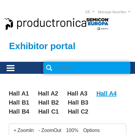
DE
Manage favorites
Exhibitor portal
Hall A1
Hall A2
Hall A3
Hall A4
Hall B1
Hall B2
Hall B3
Hall B4
Hall C1
Hall C2
+ ZoomIn
- ZoomOut
100%
Options