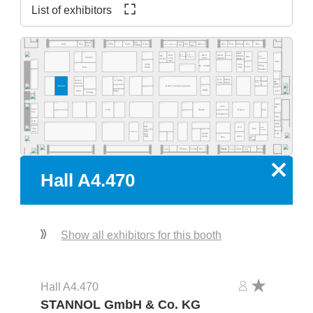
List of exhibitors
A4.555
A4.553
A4.549
A4.541
A4.535
A4.529
A4.523
A4.577
A4.565
A4.519
A4.513
A4.511
A4.505
A4.503
Ideal-
ECS
A4.531
A4.527
Res.
Desco
MEC
NeVo
Start
Res.
Res.
Purbest
Res.
Res.
ATN
Res.
Clean Control Tech
Cleaning
Tek
EMM&DI
Res.
Atom
A4.502
A4.578
A4.566
A4.560
A4.554
A4.540
A4.534
A4.532
A4.530
A4.526
A4.520
A4.518
A4.516
A4.506
A4.500
Rob-
Jaguar
DAV
MGR
SCS
Mühen-
OK
Wagner
Quick
Res.
Werkzeug
Automation
Inertec
tools
Tech
Electro
dislik
Automation
Intern.
SMT
A4.481
A4.441
A4.421
A4.419
A4.411
Res.
A4.409
A4.405
A4.461
A4.435
Senju
Inno-
A4.429
Dr. Schutz
China
Esamber
Metal
melt
Res.
Pavilion
A4.381
A4.400
A4.478
A4.470
A4.406
A4.404
A4.466
A4.460
A4.454
A4.450
A4.345
A4.442
A4.335
A4.420
A4.418
A4.416
A4.309
Grif
CI Elec-
Wevo-
A4.303
KYZEN
Ebruzen
VCAM
Bro-
tronics
Tools
Textile
Chemie
quetas
Rehm Thermal Systems
A4.349
A4.321
A4.315
Stannol
A4.305
A4.367
A4.341
A4.301
MacDermid
MBO
Airco
A4.361
Pfarr
Alpha
Vieweg
A4.300
A4.277
A4.370
A4.265
A4.261
A4.255
A4.249
A4.241
A4.235
A4.328
A4.221
A4.318
A4.215
A4.209
A4.205
hapro-
A4.281
Iteco
tec
Inter-
Pink
Wetec
Reeco
Res.
A4.271
A4.229
A4.219
flux
Piergiacomi
A4.201
Res.
A4.279
Dos-
A4.200
BSC
matix
A4.171
A4.155
A4.145
A4.141
A4.236
A4.129
A4.220
A4.218
A4.214
A4.210
A4.204
EVS
A4.181
KIC
Desen
A4.101
Fine-
Res.
Sono-Tek
Precision
A4.125
A4.123
Micro-
tech
Pillarhouse
SCH
A4.135
A4.133
A4.115
Care
Apollo
ECD
A4.119
Seiko
A4.105
Atten
PDR
Res.
Art-
Tronix
Specialty
A4.134
A4.126
A4.124
A4.120
A4.140
A4.118
A4.116
A4.114
A4.106
A4.102
A4.162
Elmotec
Tecam
Res.
Xetar
Segibiz
Magntek
Coating
Micron
Unibright
Systems
x
Hall A4.470
Show all exhibitors for this booth
Hall A4.470
STANNOL GmbH & Co. KG