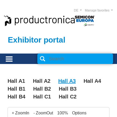
DE
Manage favorites
Exhibitor portal
Hall A1
Hall A2
Hall A3
Hall A4
Hall B1
Hall B2
Hall B3
Hall B4
Hall C1
Hall C2
+ ZoomIn
- ZoomOut
100%
Options