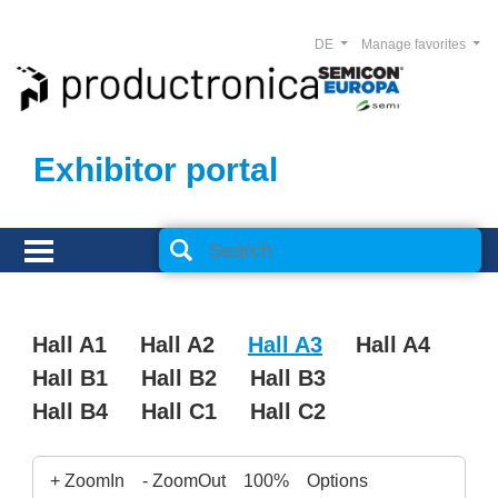
DE
Manage favorites
Exhibitor portal
Hall A1
Hall A2
Hall A3
Hall A4
Hall B1
Hall B2
Hall B3
Hall B4
Hall C1
Hall C2
+ ZoomIn
- ZoomOut
100%
Options