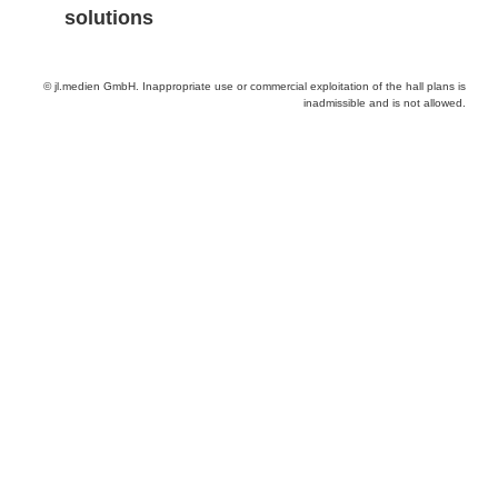
solutions
© jl.medien GmbH. Inappropriate use or commercial exploitation of the hall plans is
inadmissible and is not allowed.
Provider and Imprint
Privacy Policy
Privacy Settings