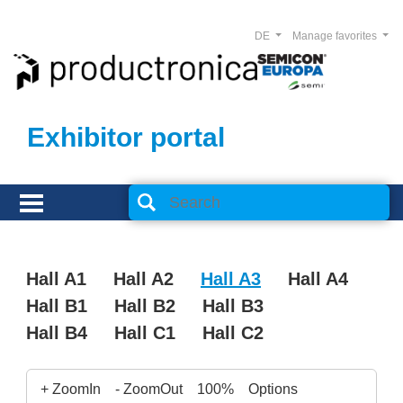
DE
Manage favorites
Exhibitor portal
Hall A1
Hall A2
Hall A3
Hall A4
Hall B1
Hall B2
Hall B3
Hall B4
Hall C1
Hall C2
+ ZoomIn
- ZoomOut
100%
Options