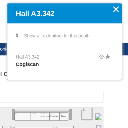
DE
Manage favorites
x
Hall A3.342
Show all exhibitors for this booth
ronica careers
Hall A3.342
Cogiscan
l C1
Hall C2
A3.419
A3.417
A3.415
A3.413
A3.411
Res.
Extension
CompControl
A3.317
A3.404