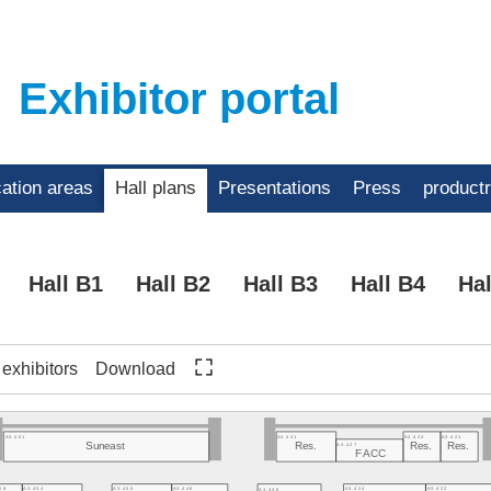
Exhibitor portal
cation areas
Hall plans
Presentations
Press
product
Hall B1
Hall B2
Hall B3
Hall B4
Hal
f exhibitors
Download
A3.451
A3.431
A3.423
A3.421
A3.427
Suneast
Res.
Res.
Res.
FACC
58
A3.454
A3.450
A3.446
A3.424
A3.422
A3.436