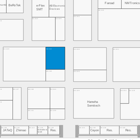
Faroad
NMTronics
namic
BeRoTek
e-Flex
AB Electronic
Devices
SMT
A3.323
A3.335
A3.343
A3.339
55
A3.249
A3.342
A3.338
A3.221
A3.245
A3.229
58
A3.147
A3.248
A3.244
A3.135
A3.224
A3.119
Hanwha
55
Semitech
A3.141
A3.139
A3.146
A3.144
A3.142
A3.140
A3.138
A3.134
A3.128
A3.126
A3.120
JATeQ
Schindler &
Ceyon
Zhimao
Res.
Res.
Res.
Schill