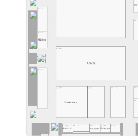
Dy
A3.480
A3.3
A3.380
Hüthig
A3.277
ASYS
A3.181
A3.177
A3.263
A3.261
A3.2
A3.1
Panasonic
A3.178
A3.176
A3.174
A3.172
A3.170
Accelonix
Phoenix
Autotronik