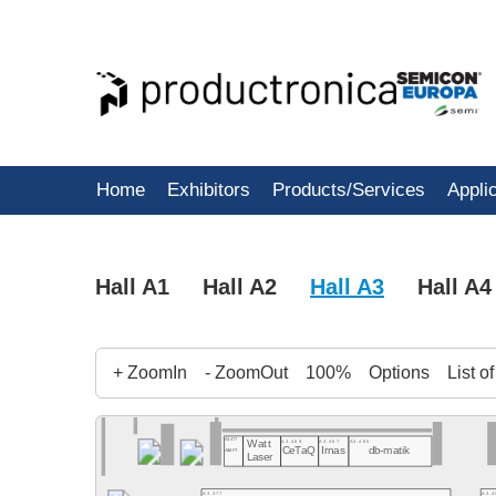
Home
Exhibitors
Products/Services
Appli
Hall A1
Hall A2
Hall A3
Hall A4
+ ZoomIn
- ZoomOut
100%
Options
List o
A3.477
A3.469
A3.467
A3.465
Watt
CeTaQ
Irnas
db-matik
ASMPT
Laser
A3.377
A3.4