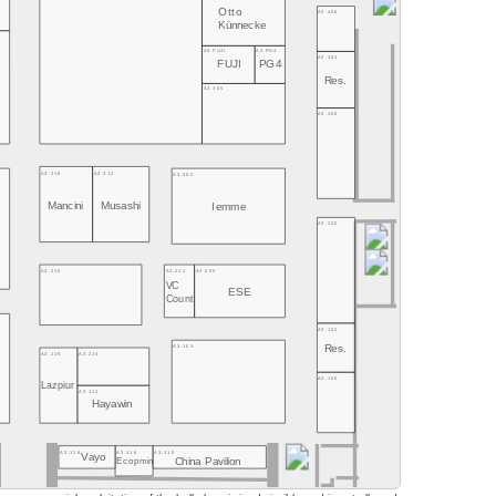
Otto
A3.400
Künnecke
A3.FUJI
A3.PG4
A3.301
FUJI
PG4
Res.
A3.305
A3.300
A3.316
A3.312
A3.302
Mancini
Musashi
Iemme
A3.200
A3.215
A3.211
A3.205
VC
ESE
Count
A3.102
A3.103
Res.
A3.115
A3.214
A3.100
Lazpiur
A3.111
Hayawin
A3.118
A3.116
A3.110
Vayo
China Pavilion
Ecopmin