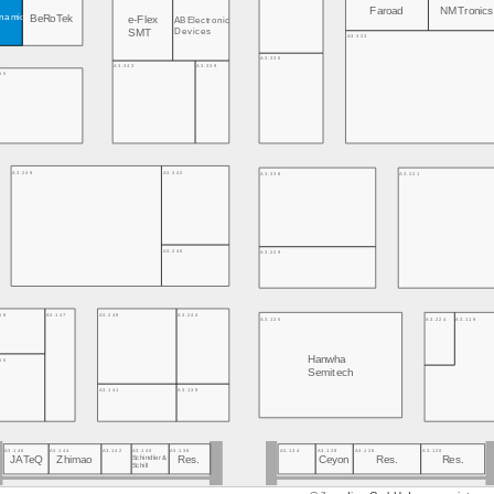
Faroad
NMTronics
namic
BeRoTek
e-Flex
AB Electronic
Devices
SMT
A3.323
A3.335
A3.343
A3.339
55
A3.249
A3.342
A3.338
A3.221
A3.245
A3.229
58
A3.147
A3.248
A3.244
A3.135
A3.224
A3.119
Hanwha
55
Semitech
A3.141
A3.139
A3.146
A3.144
A3.142
A3.140
A3.138
A3.134
A3.128
A3.126
A3.120
JATeQ
Schindler &
Ceyon
Zhimao
Res.
Res.
Res.
Schill