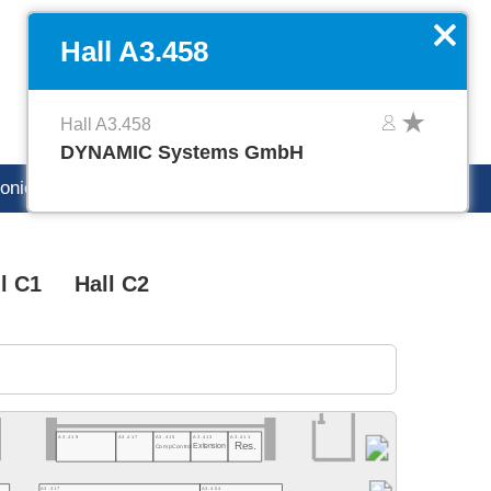
DE
Manage favorites
x
Hall A3.458
Hall A3.458
DYNAMIC Systems GmbH
ronica careers
l C1
Hall C2
A3.419
A3.417
A3.415
A3.413
A3.411
Res.
Extension
CompControl
A3.317
A3.404