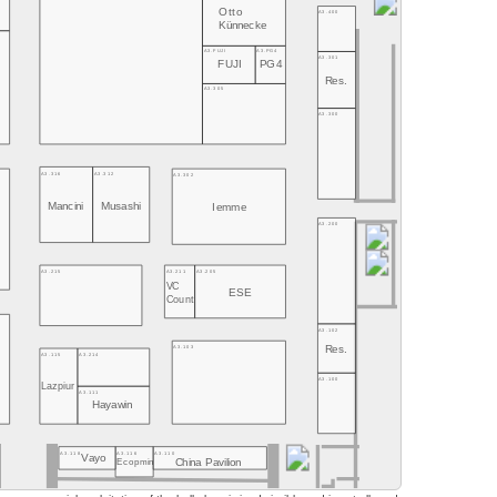
Otto
A3.400
Künnecke
A3.FUJI
A3.PG4
A3.301
FUJI
PG4
Res.
A3.305
A3.300
A3.316
A3.312
A3.302
Mancini
Musashi
Iemme
A3.200
A3.215
A3.211
A3.205
VC
ESE
Count
A3.102
A3.103
Res.
A3.115
A3.214
A3.100
Lazpiur
A3.111
Hayawin
A3.118
A3.116
A3.110
Vayo
China Pavilion
Ecopmin