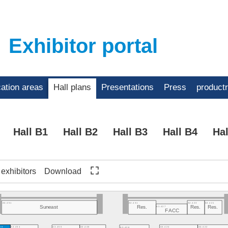
Exhibitor portal
cation areas
Hall plans
Presentations
Press
product
Hall B1
Hall B2
Hall B3
Hall B4
Hal
f exhibitors
Download
A3.451
A3.431
A3.423
A3.421
A3.427
Suneast
Res.
Res.
Res.
FACC
58
A3.454
A3.450
A3.446
A3.424
A3.422
A3.436