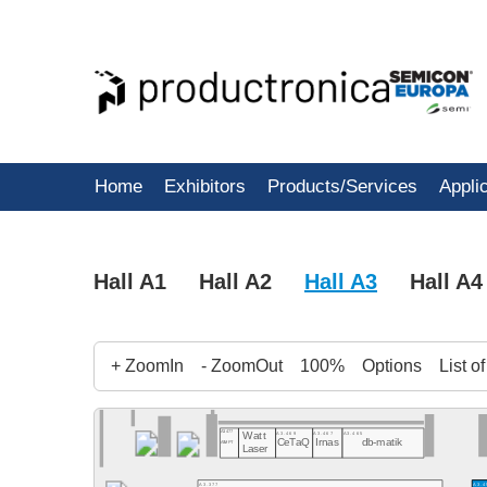
Home
Exhibitors
Products/Services
Appli
Hall A1
Hall A2
Hall A3
Hall A4
+ ZoomIn
- ZoomOut
100%
Options
List o
A3.477
A3.469
A3.467
A3.465
Watt
CeTaQ
Irnas
db-matik
ASMPT
Laser
A3.377
A3.4