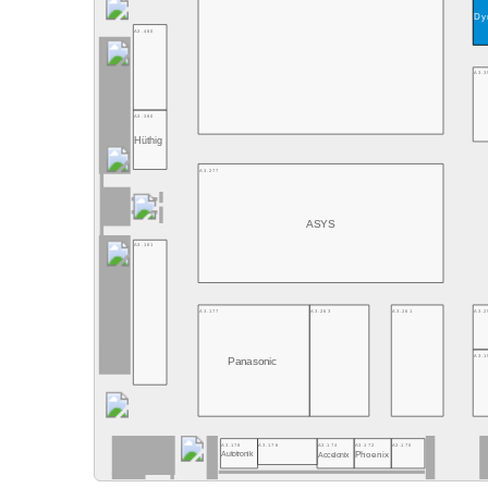
Dy
A3.480
A3.3
A3.380
Hüthig
A3.277
ASYS
A3.181
A3.177
A3.263
A3.261
A3.2
A3.1
Panasonic
A3.178
A3.176
A3.174
A3.172
A3.170
Accelonix
Phoenix
Autotronik