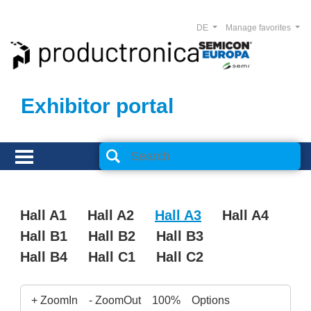
DE
Manage favorites
Exhibitor portal
Hall A1
Hall A2
Hall A3
Hall A4
Hall B1
Hall B2
Hall B3
Hall B4
Hall C1
Hall C2
+ ZoomIn
- ZoomOut
100%
Options