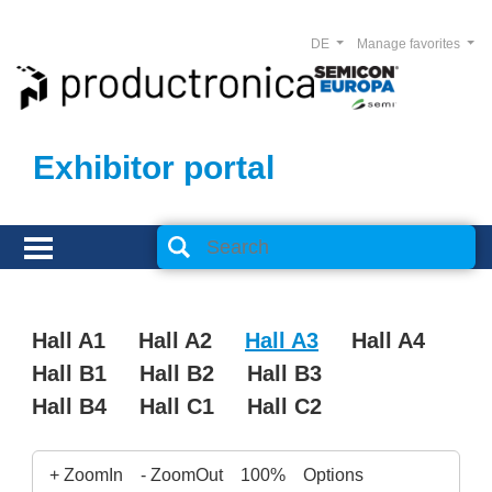
DE
Manage favorites
Exhibitor portal
Hall A1
Hall A2
Hall A3
Hall A4
Hall B1
Hall B2
Hall B3
Hall B4
Hall C1
Hall C2
+ ZoomIn
- ZoomOut
100%
Options