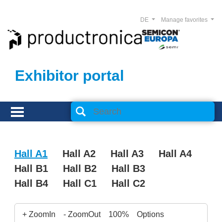
DE
Manage favorites
Exhibitor portal
Hall A1
Hall A2
Hall A3
Hall A4
Hall B1
Hall B2
Hall B3
Hall B4
Hall C1
Hall C2
+ ZoomIn
- ZoomOut
100%
Options