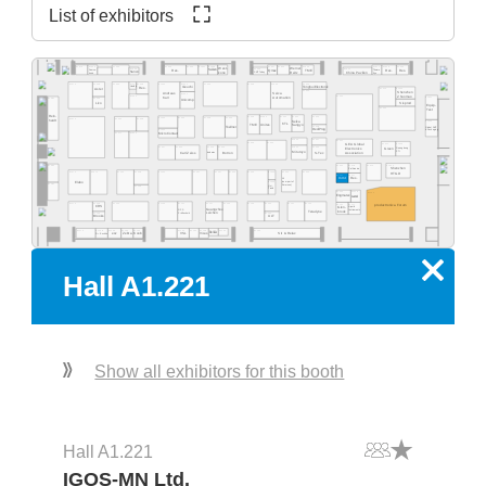
List of exhibitors
A1.575
A1.569
A1.565
A1.555
A1.553
A1.551
A1.549
A1.537
A1.535
A1.525
A1.511
A1.509
A1.505
West-
Werner
A1.559
A1.539
A1.521
Source-
Thermo
Res.
Qmax
TME
Res.
Res.
Seiken
Reitz
kone
Sanxo
SMT Today
China Pavilion
tronic
Eye
A1.576
A1.568
A1.465
A1.560
A1.558
A1.455
A1.552
A1.544
A1.538
A1.532
A1.526
Haefely
Tonghui Electronic
Ikeuchi
Res.
A1.510
A1.504
Aster
A1.425
Shenzhen
Andreas
Seica
A1.451
Zhuomao
A1.459
A1.522
Karl
Automation
A1.401
A1.469
A1.581
Unicomp
Sisprod
Lico
Equip-
A1.405
Test
Rein-
A1.438
A1.434
A1.432
A1.430
A1.426
A1.454
A1.452
A1.448
A1.444
A1.375
A1.464
A1.458
hardt
Seika
A1.402
6TL
TME
Unites
Sangyo
A1.428
Toellner
Global SMT
DediProg
& Packaging
A1.355
MicroContact
A1.371
A1.359
A1.333
A1.327
A1.321
A1.339
A1.335
A1.311
A1.404
GEA Global
A1.349
A1.345
A1.331
A1.325
A1.357
A1.353
Guangdong
Electronics
Green
PTI
Mitutoyo
Carl Zeiss
Botron
S-Tec
Association
budatec
A1.322
A1.318
A1.314
A1.310
A1.380
Shenzhen
Palitronica
A1.275
A1.370
A1.255
A1.251
A1.247
A1.344
A1.265
A1.358
A1.239
A1.336
A1.332
A1.326
HTGD
A1.221
A1.217
mmt
Res.
NI
(now part of
A1.235
Elabo
Emerson)
A1.181
Uni-
A1.259
Trend
A1.222
A1.218
A1.105
Engmatec
Leenol
A1.175
A1.268
A1.165
A1.155
A1.151
A1.147
A1.143
A1.139
A1.236
A1.131
A1.125
A1.121
A1.117
productronica Forum
CRS
Glen-
Liquid
Guangzhou
GPS
Instruments
Teradyne
brook
Prüftechnik
Leichen
A1.169
A1.135
Brooks
ULT
A1.152
A1.150
A1.148
A1.146
A1.144
A1.140
A1.174
A1.168
A1.166
A1.164
A1.160
Denkei
VSL
Visus
Sit & Relax
esz
Zebra
Koob
Dr. Eschke
x
Hall A1.221
Show all exhibitors for this booth
Hall A1.221
IGOS-MN Ltd.