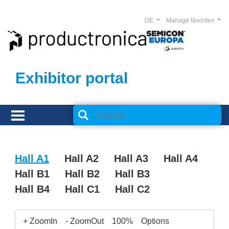
DE
Manage favorites
Exhibitor portal
Hall A1
Hall A2
Hall A3
Hall A4
Hall B1
Hall B2
Hall B3
Hall B4
Hall C1
Hall C2
+ ZoomIn
- ZoomOut
100%
Options