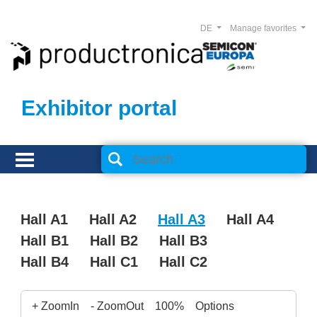
DE
Manage favorites
Exhibitor portal
Hall A1
Hall A2
Hall A3
Hall A4
Hall B1
Hall B2
Hall B3
Hall B4
Hall C1
Hall C2
+ ZoomIn
- ZoomOut
100%
Options