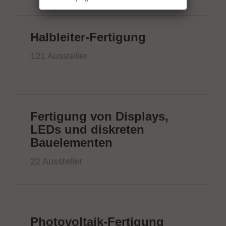
Halbleiter-Fertigung
121 Aussteller
Fertigung von Displays,
LEDs und diskreten
Bauelementen
22 Aussteller
Photovoltaik-Fertigung