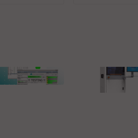
nstruments GmbH
Studio Test Software
ANDA
High Speed Dispensin
Machine