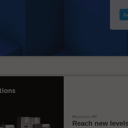
Zu
Mycronic AB
Reach new levels