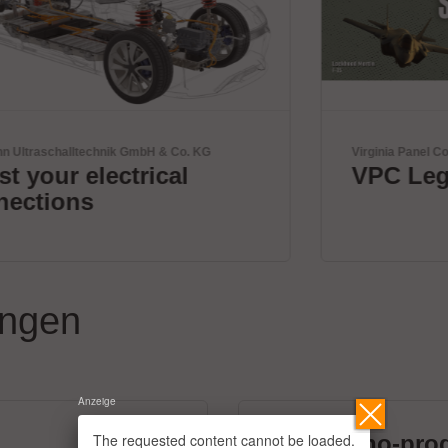
Virginia Panel Corporation (VPC)
VPC Legacy of Success
ungen
Anzeige
The requested content cannot be loaded.
micronano-pro