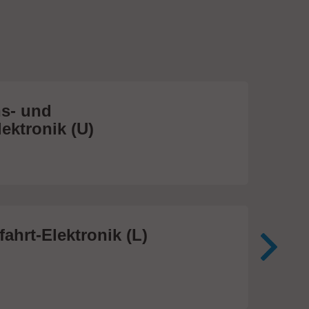
s- und
Me
ektronik (U)
(S
474
ahrt-Elektronik (L)
Me
In
81 