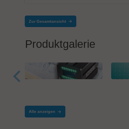
Zur Gesamtansicht
Produktgalerie
HTT High Tech Trade GmbH
VX I
WID120 Wafer ID Reader
GT 
Alle anzeigen