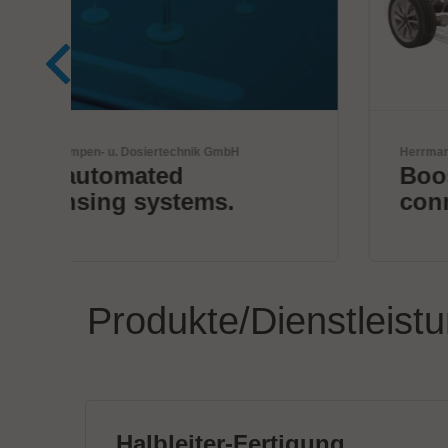
Herrmann Ultraschalltechnik GmbH & Co. KG
Boost your electrical
connections
Produkte/Dienstleist
Halbleiter-Fertigung