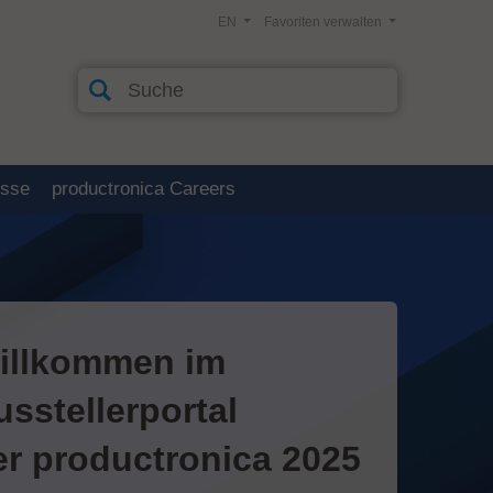
EN
Favoriten verwalten
esse
productronica Careers
illkommen im
usstellerportal
er productronica 2025