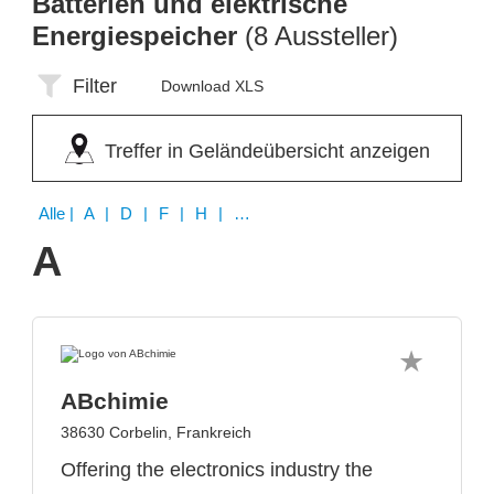
Batterien und elektrische
Energiespeicher
(8 Aussteller)
Filter
Download XLS
Treffer in Geländeübersicht anzeigen
Alle
| A | D | F | H | K | R | T | W
A
ABchimie
38630 Corbelin, Frankreich
Offering the electronics industry the