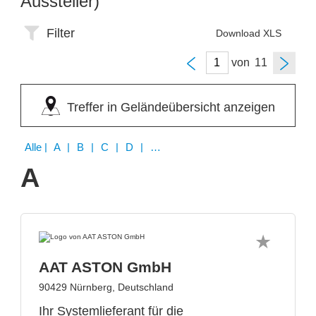
Aussteller)
Filter
Download XLS
von
Treffer in Geländeübersicht anzeigen
Alle
| A | B | C | D | E | F | G | H | I | J | K | L | M | N | P | Q | R | S | T | U | V | W | X | Y | Z
A
AAT ASTON GmbH
90429 Nürnberg, Deutschland
Ihr Systemlieferant für die