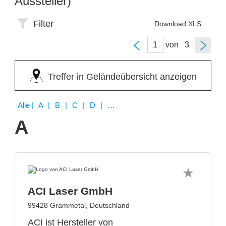
Aussteller)
Filter
Download XLS
von
Treffer in Geländeübersicht anzeigen
Alle
| A | B | C | D | E | F | G | H | I | K | L | M | N | P | R | S | T | W
A
ACI Laser GmbH
99428 Grammetal, Deutschland
ACI ist Hersteller von